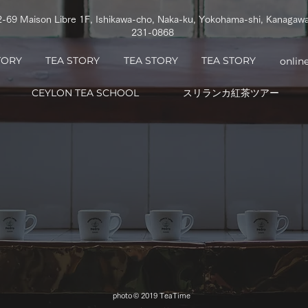
2-69 Maison Libre 1F, Ishikawa-cho, Naka-ku, Yokohama-shi, Kanagaw
231-0868
TORY
TEA STORY
TEA STORY
TEA STORY
onlin
CEYLON TEA SCHOOL
スリランカ紅茶ツアー
photo
© 2019 TeaTime