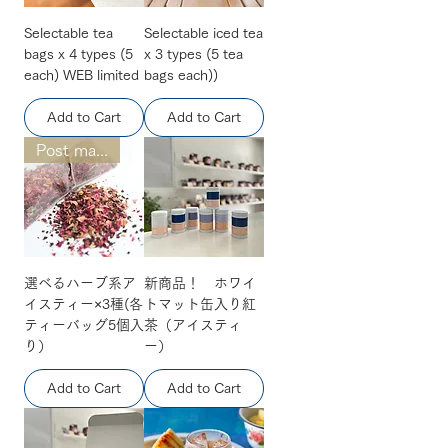
Selectable tea
Selectable iced tea
bags x 4 types (5
x 3 types (5 tea
each) WEB limited
bags each))
Add to Cart
Add to Cart
Post mailing
選べるハーブ系ア
新商品！ ホワイ
イスティー×3種(各
トマット缶入り紅
ティーバッグ5個入
茶（アイスティ
り）
ー）
Add to Cart
Add to Cart