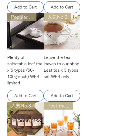
Add to Cart
Add to Cart
Popular NO.1
人気No.2
Plenty of
Leave the tea
selectable leaf tea
leaves to our shop
x 5 types (50-
Leaf tea x 3 types
100g each) WEB
set WEB only
limited
Add to Cart
Add to Cart
人気No.3
Post mailing