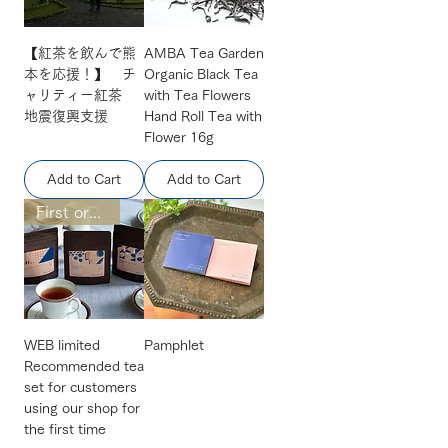
【紅茶を飲んで熊
AMBA Tea Garden
本を応援！】 チ
Organic Black Tea
ャリティー紅茶
with Tea Flowers
地震復興支援
Hand Roll Tea with
Flower 16g
Add to Cart
Add to Cart
First order only once
WEB limited
Pamphlet
Recommended tea
set for customers
using our shop for
the first time