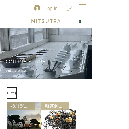
Log In
​ONLINE STORE
online store
Filter
-8/16(日)まで 限定個数
新茶到着！