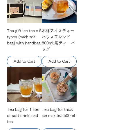
Tea gift Ice tea x 5
本格アイスティー
types (each tea
ハウスブレンド
bag) with handbag
800mL用ティーバ
ッグ
Add to Cart
Add to Cart
Tea bag for 1 liter
Tea bag for thick
of soft drink iced
ice milk tea 500ml
tea