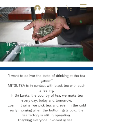
Log In
TEA STORY
​Tea story
"I want to deliver the taste of drinking at the tea
garden"
MITSUTEA is in contact with black tea with such
a feeling.
In Sri Lanka, the country of tea, we make tea
every day, today and tomorrow.
Even if it rains, we pick tea, and even in the cold
early morning when the bottom gets cold, the
tea factory is still in operation.
Thanking everyone involved in tea ...