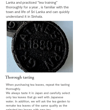
Lanka and
practiced "tea training"
thoroughly for a
year
, is familiar with the
town and life of Sri Lanka and can quickly
understand it in Sinhala.
Thorough tasting
​When purchasing tea leaves, repeat the tasting
thoroughly.
We always taste it in Japan and carefully select
only tea leaves that go well with Japanese
water. In addition, we will ask the tea garden to
remake tea leaves of the same quality as the
selected tea leaves with new tea.