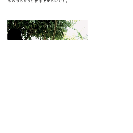
きのある香りが出来上がるのです。
​7）シナモンスティック 1本
長さ約25センチの、
シナモンスティックの使
い方
セイロンシナモンはとても柔らかいので、手
で簡単に割れます。
キャンディー紅茶
や、
サ
バラガムワ紅茶
の茶葉と一緒に、このセイロ
ンシナモンを２～3センチ手で割って一緒にテ