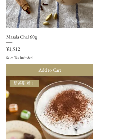
Masala Chai 60g
Price
¥1,512
Sales Tax Included
Add to Cart
新茶到着！