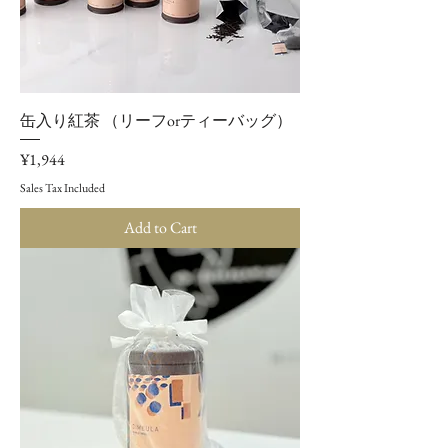
缶入り紅茶 （リーフorティーバッグ）
Price
¥1,944
Sales Tax Included
Add to Cart