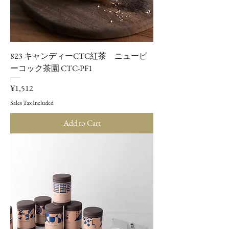
823 キャンディーCTC紅茶 ニューピ
ーコック茶園 CTC-PF1
Price
¥1,512
Sales Tax Included
Add to Cart