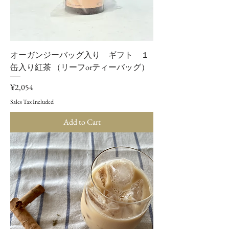
オーガンジーバッグ入り ギフト １
缶入り紅茶 （リーフorティーバッグ）
Price
¥2,054
Sales Tax Included
Add to Cart