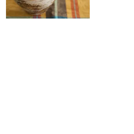
728サバラガムワCTC紅茶 ガルバデ
ィテンネ茶園 CTC-PF1
Price
¥1,512
Sales Tax Included
Add to Cart