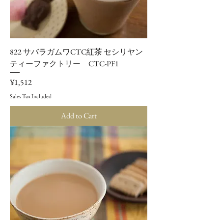
822 サバラガムワCTC紅茶 セシリヤン
ティーファクトリー CTC-PF1
Price
¥1,512
Sales Tax Included
Add to Cart