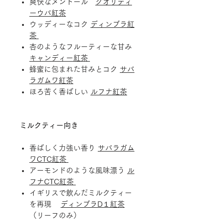
爽快なメントール
クオリティ
ーウバ紅茶
ウッディーなコク
ディンブラ紅
茶
杏のようなフルーティーな甘み
キャンディー紅茶
蜂蜜に包まれた甘みとコク
サバ
ラガムワ紅茶
ほろ苦く香ばしい
ルフナ紅茶
ミルクティー向き
香ばしく力強い香り
サバラガム
ワCTC紅茶
アーモンドのような風味漂う
ル
フナCTC紅茶
イギリスで飲んだミルクティー
を再現
ディンブラD１紅茶
（リーフのみ）