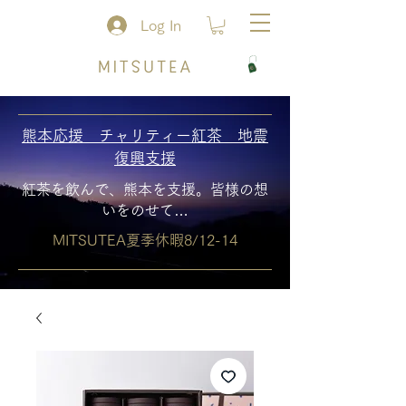
Log In
熊本応援 チャリティー紅茶 地震
復興支援
紅茶を飲んで、熊本を支援。皆様の想
いをのせて…
MITSUTEA夏季休暇8/12-14