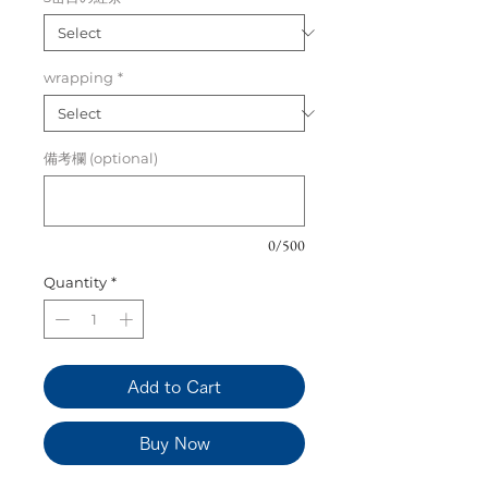
wrapping
*
備考欄 (optional)
0/500
Quantity
*
Add to Cart
Buy Now