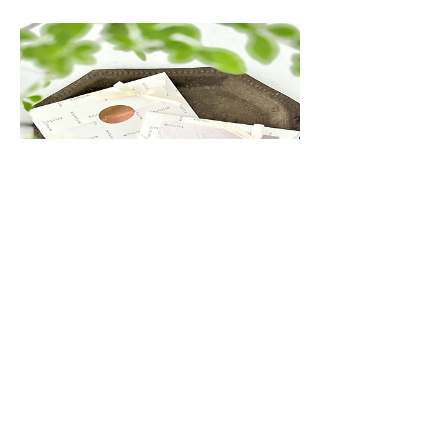
Ice tea letter (envelope)
Price
¥1,071
Related Products