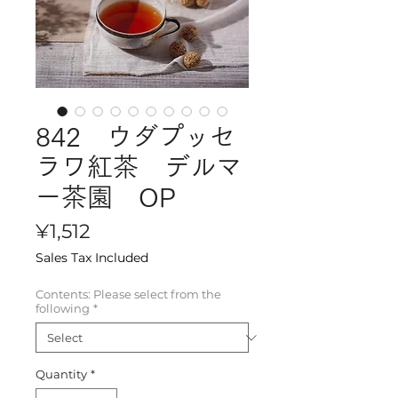
842 ウダプッセ
ラワ紅茶 デルマ
ー茶園 OP
Price
¥1,512
Sales Tax Included
Contents: Please select from the
following
*
Quantity
*