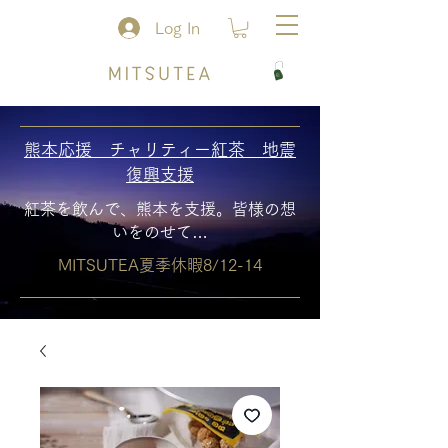
Log In
熊本応援 チャリティー紅茶 地震
復興支援
紅茶を飲んで、熊本を支援。皆様の想
いをのせて…
MITSUTEA夏季休暇8/12-14