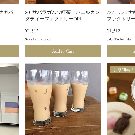
 ナヤパー
801サバラガムワ紅茶 パニルカン
727 ルフ
ダティーファクトリーOP1
ファクトリー 
Price
Price
¥1,512
¥1,512
Sales Tax Included
Sales Tax Included
Add to Cart
新茶到着！