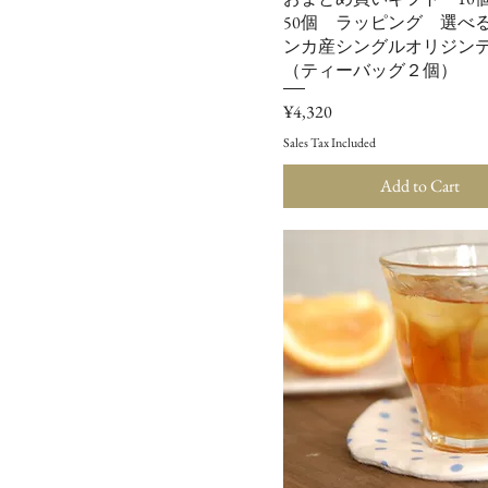
50個 ラッピング 選べ
ンカ産シングルオリジン
（ティーバッグ２個）
Price
¥4,320
Sales Tax Included
Add to Cart