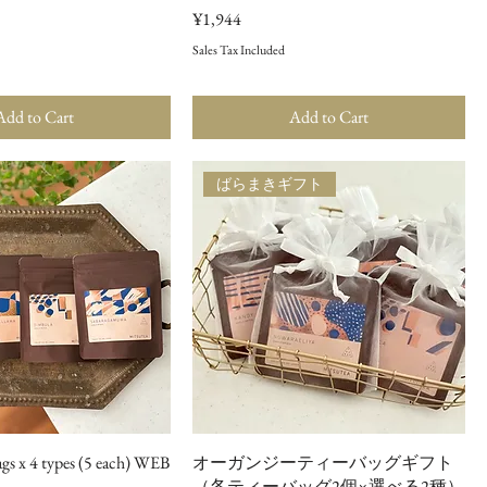
ce
Price
¥1,944
Sales Tax Included
Add to Cart
Add to Cart
ばらまきギフト
bags x 4 types (5 each) WEB
オーガンジーティーバッグギフト
（各ティーバッグ2個×選べる2種）