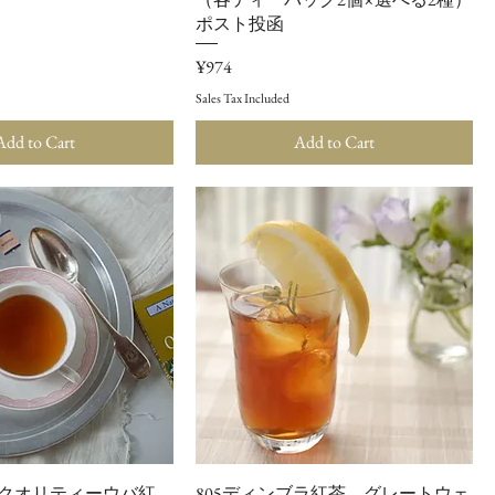
ポスト投函
ce
Price
¥974
Sales Tax Included
Add to Cart
Add to Cart
4年クオリティーウバ紅
805ディンブラ紅茶 グレートウェ