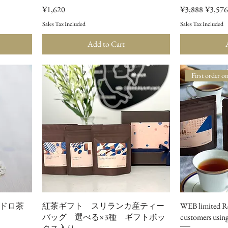
Price
Regular Price
Sale Pri
¥1,620
¥3,888
¥3,576
Sales Tax Included
Sales Tax Included
Add to Cart
First order o
ペドロ茶
紅茶ギフト スリランカ産ティー
WEB limited Re
バッグ 選べる×3種 ギフトボッ
customers using 