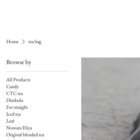
Home
tea bag
Browse by
All Products
Candy
CTC tea
Dimbula
For straight
Iced tea
Leaf
Nuwara Eliya
Original blended tea