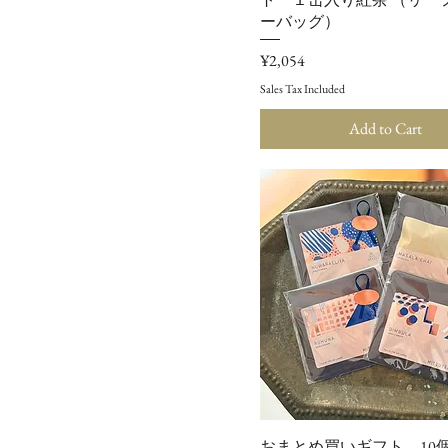
ーバッグ）
Price
¥2,054
Sales Tax Included
Add to Cart
おまとめ買いギフト 10