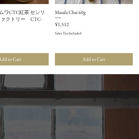
ガムワCTC紅茶 セシリ
Masala Chai 60g
ァクトリー CTC-
Price
¥1,512
Sales Tax Included
Add to Cart
Add to Cart