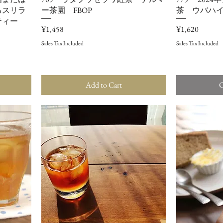
るスリラ
ー茶園 FBOP
茶 ウバハイラ
ティー
Price
Price
¥1,458
¥1,620
Sales Tax Included
Sales Tax Included
Add to Cart
O