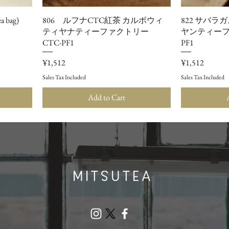
ea bag)
806 ルフナCTC紅茶 カルボウィ
822 サバラ
ティヤナティーファクトリー
ヤンティーフ
CTC-PF1
PF1
Price
Price
¥1,512
¥1,512
Sales Tax Included
Sales Tax Included
Add to Cart