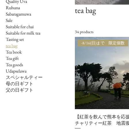
Quality Uva
Ruhuna
tea bag
Sabaragamuwa
Sale
Suitable for chai
34 products
Suitable for milk tea
Tasting set
-8/16(日)まで 限定個数
tea bag
Tea book
Tea gift
Tea goods
Udapselawa
スペシャルティー
母の日ギフト
父の日ギフト
【紅茶を飲んで熊本を
チャリティー紅茶 地震