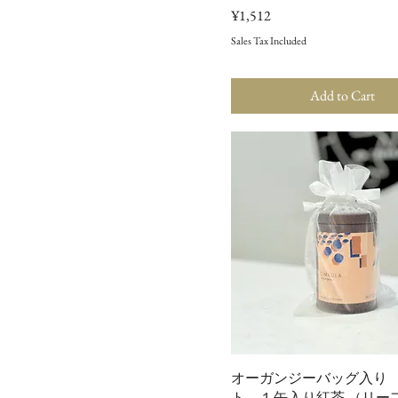
Price
¥1,512
Sales Tax Included
Add to Cart
オーガンジーバッグ入り
ト １缶入り紅茶 （リーフ