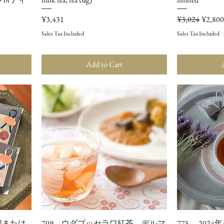
Price
Regular Price
Sale Pri
¥3,431
¥3,024
¥2,800
Sales Tax Included
Sales Tax Included
Add to Cart
個または
709 ウダプッセラワ紅茶 デルマ
775 202