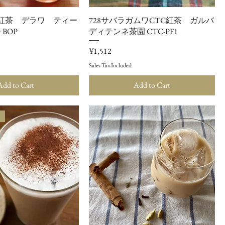
ナ紅茶 デラワ ティー
728サバラガムワCTC紅茶 ガルバ
BOP
ディテンネ茶園 CTC-PF1
Price
¥1,512
Sales Tax Included
Add to Cart
Add to Cart