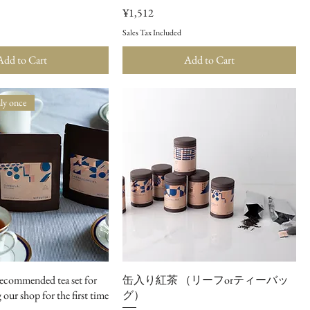
ce
Price
¥1,512
Sales Tax Included
Add to Cart
Add to Cart
nly once
commended tea set for
缶入り紅茶 （リーフorティーバッ
our shop for the first time
グ）