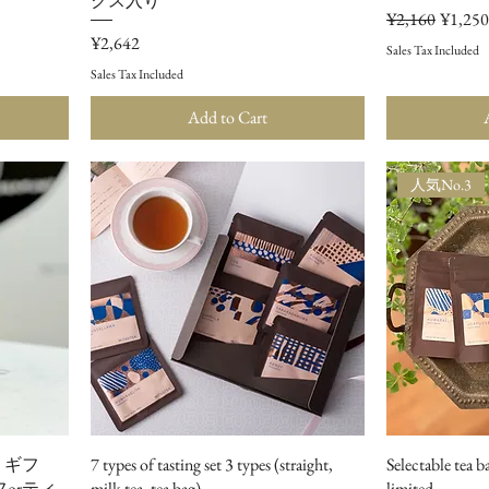
クス入り
Regular Price
Sale Pri
¥2,160
¥1,250
Price
¥2,642
Sales Tax Included
Sales Tax Included
Add to Cart
人気No.3
 ギフ
7 types of tasting set 3 types (straight,
Selectable tea 
orティ
milk tea, tea bag)
limited