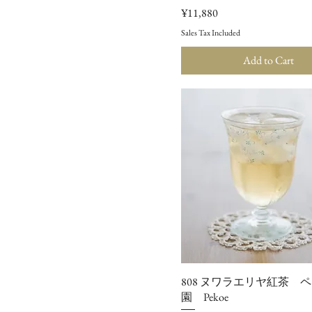
Price
¥11,880
Sales Tax Included
Add to Cart
808 ヌワラエリヤ紅茶 
園 Pekoe