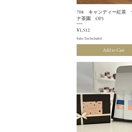
708 キャンディー紅茶
ナ茶園 OP1
Price
¥1,512
Sales Tax Included
Add to Cart