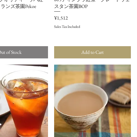
ンズ茶園Pekoe
スタン茶園BOP
Price
¥1,512
Sales Tax Included
ut of Stock
Add to Cart